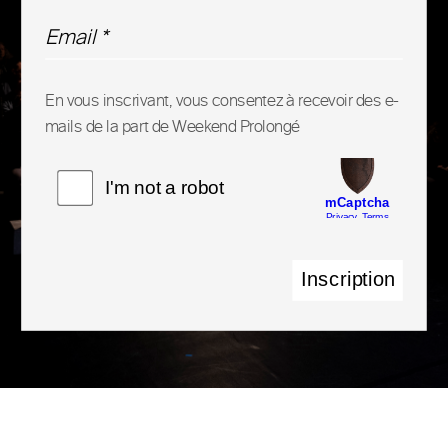
En vous inscrivant, vous consentez à recevoir des e-
mails de la part de Weekend Prolongé